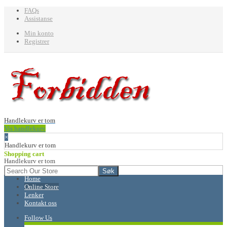
FAQs
Assistanse
Min konto
Registrer
Handlekurv er tom
Vis handlekurv
×
Handlekurv er tom
Shopping cart
Handlekurv er tom
Home
Online Store
Lenker
Kontakt oss
Follow Us