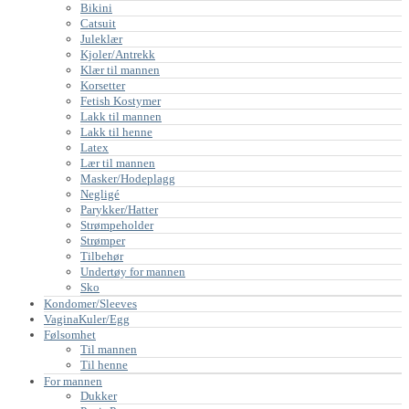
Bikini
Catsuit
Juleklær
Kjoler/Antrekk
Klær til mannen
Korsetter
Fetish Kostymer
Lakk til mannen
Lakk til henne
Latex
Lær til mannen
Masker/Hodeplagg
Negligé
Parykker/Hatter
Strømpeholder
Strømper
Tilbehør
Undertøy for mannen
Sko
Kondomer/Sleeves
VaginaKuler/Egg
Følsomhet
Til mannen
Til henne
For mannen
Dukker